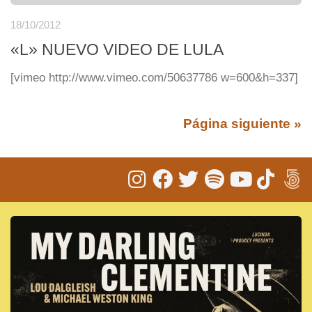
18/10/2012
«L» NUEVO VIDEO DE LULA
[vimeo http://www.vimeo.com/50637786 w=600&h=337]
Página siguiente »