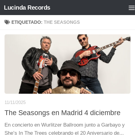
Lucinda Records
Saltar al contenido
ETIQUETADO:
THE SEASONGS
11/11/2025
The Seasongs en Madrid 4 diciembre
En concierto en Wurlitzer Ballroom junto a Garbayo y
She’s In The Trees celebrando el 20 Aniversario de...