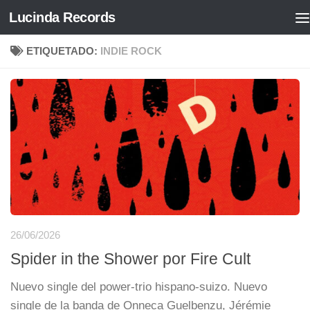
Lucinda Records
Saltar al contenido
ETIQUETADO:
INDIE ROCK
26/06/2026
Spider in the Shower por Fire Cult
Nuevo single del power-trio hispano-suizo. Nuevo
single de la banda de Onneca Guelbenzu, Jérémie