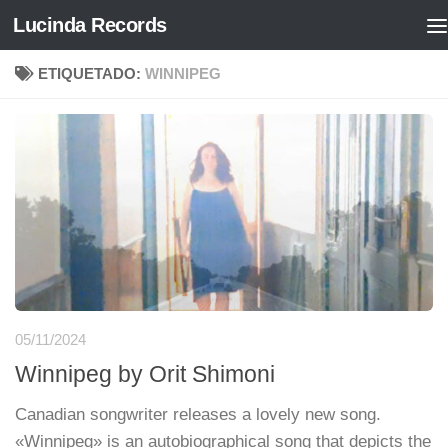
Lucinda Records
Saltar al contenido
ETIQUETADO:
WINNIPEG
05/11/2024
Winnipeg by Orit Shimoni
Canadian songwriter releases a lovely new song.
«Winnipeg» is an autobiographical song that depicts the