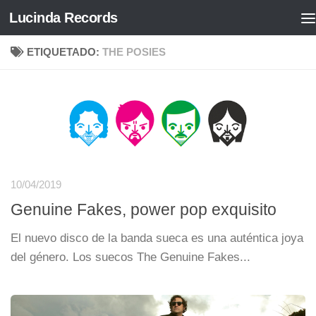
Lucinda Records
Saltar al contenido
ETIQUETADO:
THE POSIES
10/04/2019
Genuine Fakes, power pop exquisito
El nuevo disco de la banda sueca es una auténtica joya
del género. Los suecos The Genuine Fakes...