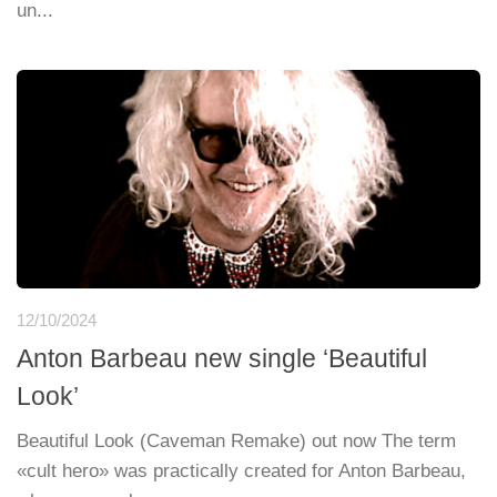
un...
12/10/2024
Anton Barbeau new single ‘Beautiful
Look’
Beautiful Look (Caveman Remake) out now The term
«cult hero» was practically created for Anton Barbeau,