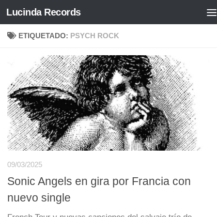
Lucinda Records
Saltar al contenido
ETIQUETADO:
PSYCH ROCK
09/03/2025
Sonic Angels en gira por Francia con
nuevo single