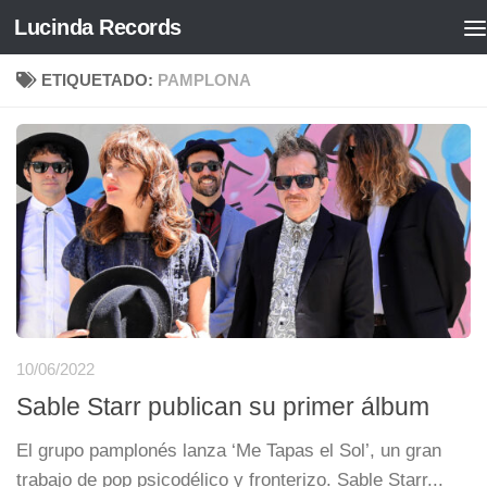
Lucinda Records
Saltar al contenido
ETIQUETADO:
PAMPLONA
10/06/2022
Sable Starr publican su primer álbum
El grupo pamplonés lanza ‘Me Tapas el Sol’, un gran
trabajo de pop psicodélico y fronterizo. Sable Starr...