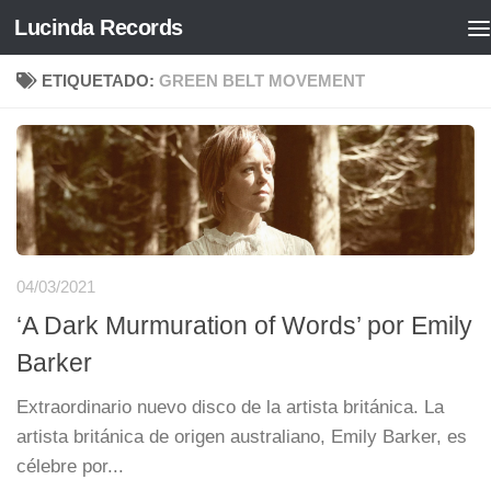
Lucinda Records
Saltar al contenido
ETIQUETADO:
GREEN BELT MOVEMENT
04/03/2021
‘A Dark Murmuration of Words’ por Emily
Barker
Extraordinario nuevo disco de la artista británica. La
artista británica de origen australiano, Emily Barker, es
célebre por...