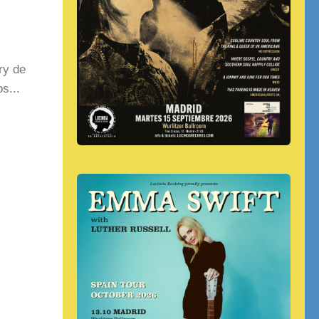
ry de
s...