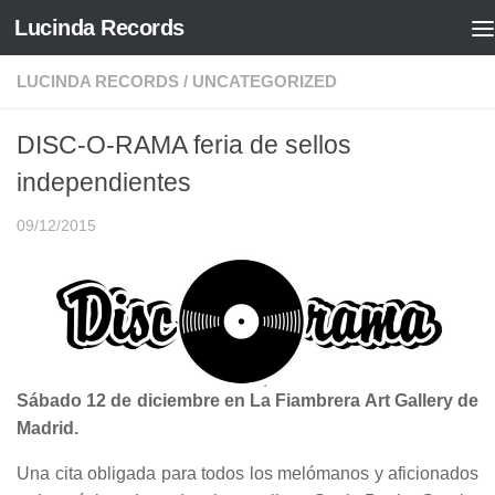
Lucinda Records
Saltar al contenido
LUCINDA RECORDS
/
UNCATEGORIZED
DISC-O-RAMA feria de sellos
independientes
09/12/2015
Sábado 12 de diciembre en La Fiambrera Art Gallery de
Madrid.
Una cita obligada para todos los melómanos y aficionados