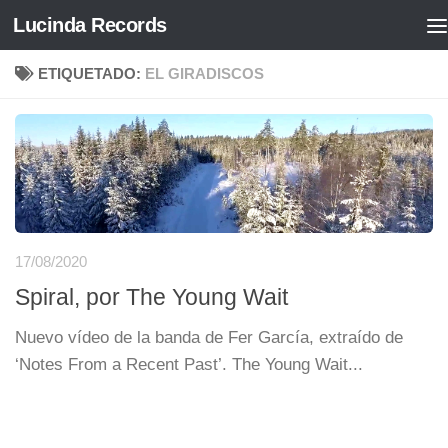
Lucinda Records
Saltar al contenido
ETIQUETADO:
EL GIRADISCOS
17/08/2020
Spiral, por The Young Wait
Nuevo vídeo de la banda de Fer García, extraído de
‘Notes From a Recent Past’. The Young Wait...