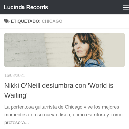
Lucinda Records
Saltar al contenido
ETIQUETADO:
CHICAGO
16/08/2021
Nikki O’Neill deslumbra con ‘World is
Waiting’
La portentosa guitarrista de Chicago vive los mejores
momentos con su nuevo disco, como escritora y como
profesora...