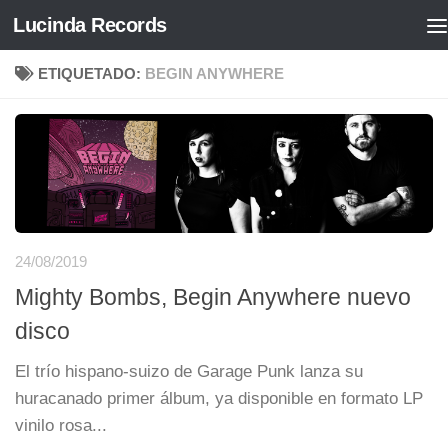
Lucinda Records
Saltar al contenido
ETIQUETADO:
BEGIN ANYWHERE
24/08/2019
Mighty Bombs, Begin Anywhere nuevo
disco
El trío hispano-suizo de Garage Punk lanza su
huracanado primer álbum, ya disponible en formato LP
vinilo rosa...