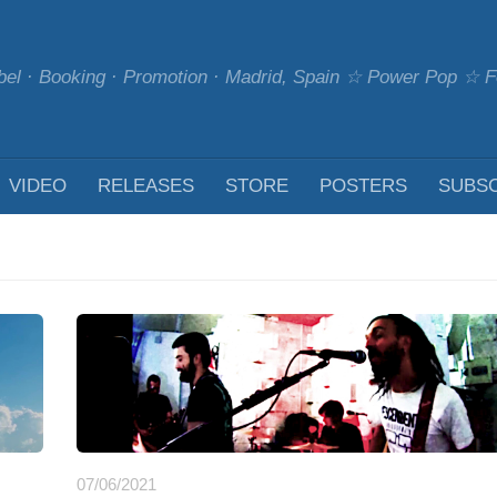
bel · Booking · Promotion · Madrid, Spain ☆ Power Pop ☆
VIDEO
RELEASES
STORE
POSTERS
SUBS
07/06/2021