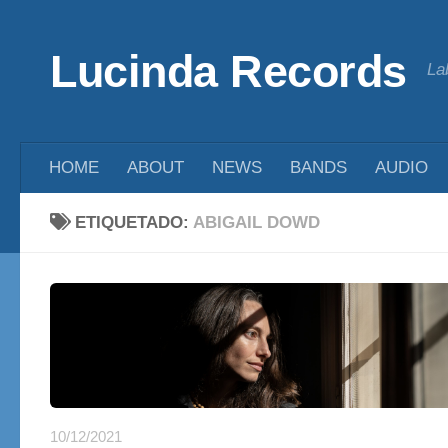
Saltar al contenido
Lucinda Records
La
HOME
ABOUT
NEWS
BANDS
AUDIO
ETIQUETADO:
ABIGAIL DOWD
10/12/2021