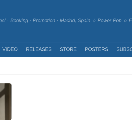
bel · Booking · Promotion · Madrid, Spain ☆ Power Pop ☆
VIDEO
RELEASES
STORE
POSTERS
SUBS