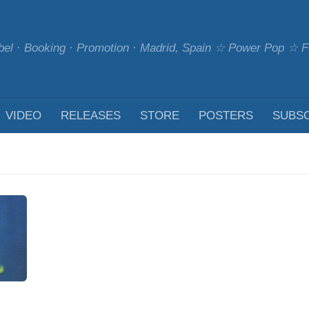
bel · Booking · Promotion · Madrid, Spain ☆ Power Pop ☆
VIDEO
RELEASES
STORE
POSTERS
SUBS