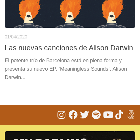
01/04/2020
Las nuevas canciones de Alison Darwin
El potente trío de Barcelona está en plena forma y
presenta su nuevo EP, ‘Meaningless Sounds’. Alison
Darwin...