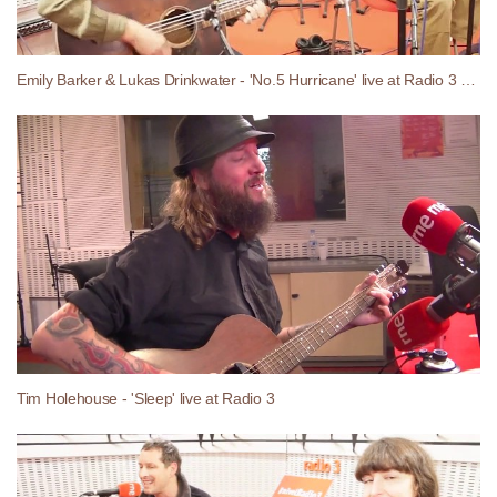
Emily Barker & Lukas Drinkwater - 'No.5 Hurricane' live at Radio 3 (Spain)
Tim Holehouse - 'Sleep' live at Radio 3