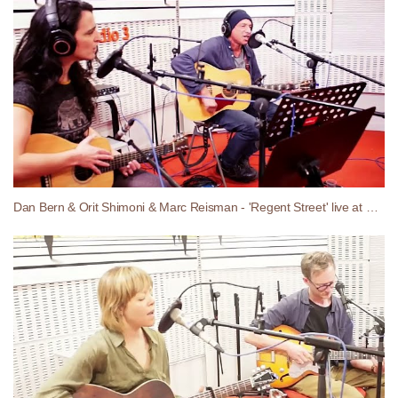
Dan Bern & Orit Shimoni & Marc Reisman - 'Regent Street' live at Radio 3 (Spain)