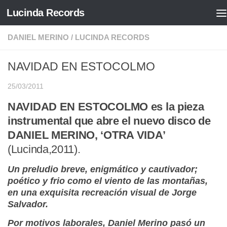
Lucinda Records
Saltar al contenido
DANIEL MERINO
/
LUCINDA RECORDS
NAVIDAD EN ESTOCOLMO
25/03/2011
NAVIDAD EN ESTOCOLMO es la pieza
instrumental que abre el nuevo disco de
DANIEL MERINO, ‘OTRA VIDA’
(Lucinda,2011).
Un preludio breve, enigmático y cautivador;
poético y frio como el viento de las montañas,
en una exquisita recreación visual de
Jorge
Salvador
.
Por motivos laborales,
Daniel Merino
pasó un