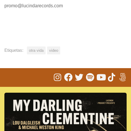
promo@lucindarecords.com
Etiquetas:
otra vida
video