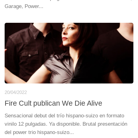
Garage, Power...
20/04/2022
Fire Cult publican We Die Alive
Sensacional debut del trío hispano-suizo en formato
vinilo 12 pulgadas. Ya disponible. Brutal presentación
del power trio hispano-suizo...