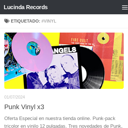
Lucinda Records
Saltar al contenido
ETIQUETADO:
#VINYL
01/07/2024
Punk Vinyl x3
Oferta Especial en nuestra tienda online. Punk-pack
tricolor en vinilo 12 pulgadas. Tres novedades de Punk,