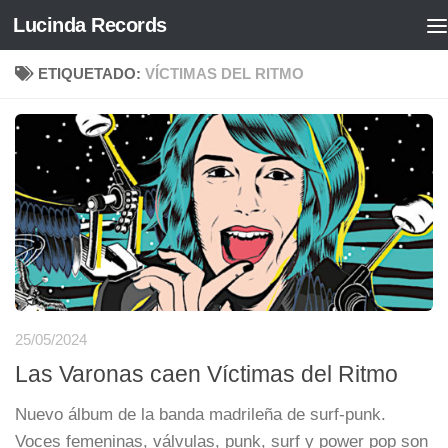
Lucinda Records
Saltar al contenido
ETIQUETADO:
VÍCTIMAS DEL RITMO
25/05/2024
Las Varonas caen Víctimas del Ritmo
Nuevo álbum de la banda madrileña de surf-punk.
Voces femeninas, válvulas, punk, surf y power pop son