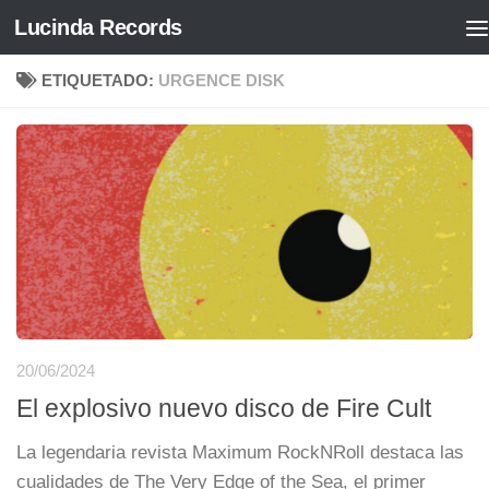
Lucinda Records
Saltar al contenido
ETIQUETADO:
URGENCE DISK
20/06/2024
El explosivo nuevo disco de Fire Cult
La legendaria revista Maximum RockNRoll destaca las
cualidades de The Very Edge of the Sea, el primer