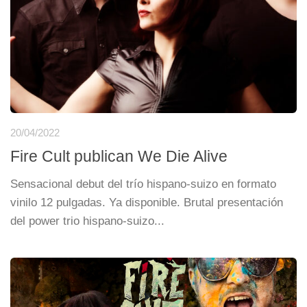
20/04/2022
Fire Cult publican We Die Alive
Sensacional debut del trío hispano-suizo en formato
vinilo 12 pulgadas. Ya disponible. Brutal presentación
del power trio hispano-suizo...