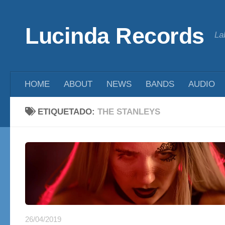
Saltar al contenido
Lucinda Records
La
HOME
ABOUT
NEWS
BANDS
AUDIO
ETIQUETADO:
THE STANLEYS
26/04/2019