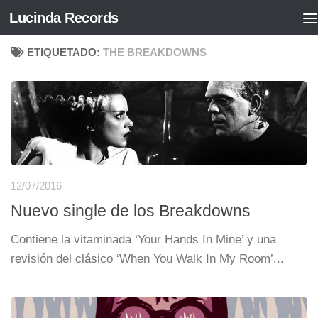
Lucinda Records
Saltar al contenido
ETIQUETADO:
THE BREAKDOWNS
12/07/2016
Nuevo single de los Breakdowns
Contiene la vitaminada ‘Your Hands In Mine’ y una
revisión del clásico ‘When You Walk In My Room’...