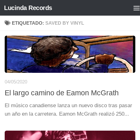
Lucinda Records
Saltar al contenido
ETIQUETADO:
SAVED BY VINYL
04/05/2020
El largo camino de Eamon McGrath
El músico canadiense lanza un nuevo disco tras pasar
un año en la carretera. Eamon McGrath realizó 250...