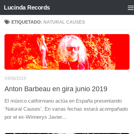
Lucinda Records
Saltar al contenido
ETIQUETADO:
NATURAL CAUSES
04/06/2019
Anton Barbeau en gira junio 2019
El músico californiano actúa en España presentando
‘Natural Causes’. En varias fechas estará acompañado
por el ex-Winnerys Javier...