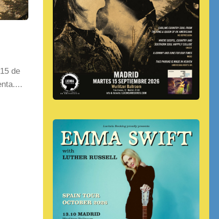
 15 de
nta....