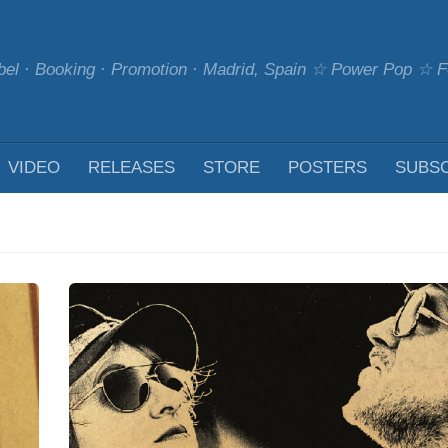
bel · Booking · Promotion · Madrid, Spain ☆ Power Pop ☆
VIDEO
RELEASES
STORE
POSTERS
SUBS