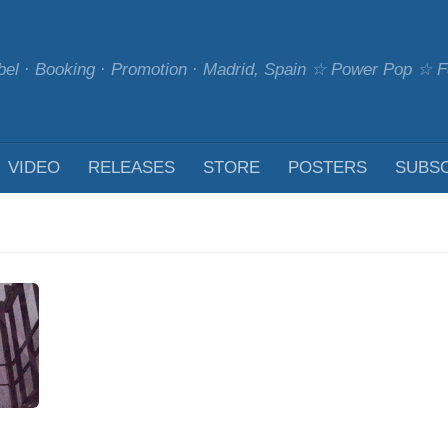
bel · Booking · Promotion · Madrid, Spain ☆ Power Pop ☆
VIDEO
RELEASES
STORE
POSTERS
SUBS