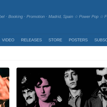
bel · Booking · Promotion · Madrid, Spain ☆ Power Pop ☆
VIDEO
RELEASES
STORE
POSTERS
SUBS