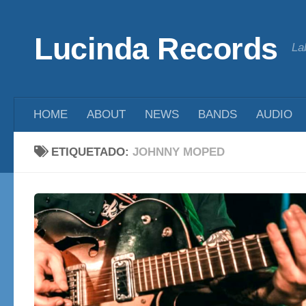
Saltar al contenido
Lucinda Records
La
HOME
ABOUT
NEWS
BANDS
AUDIO
ETIQUETADO:
JOHNNY MOPED