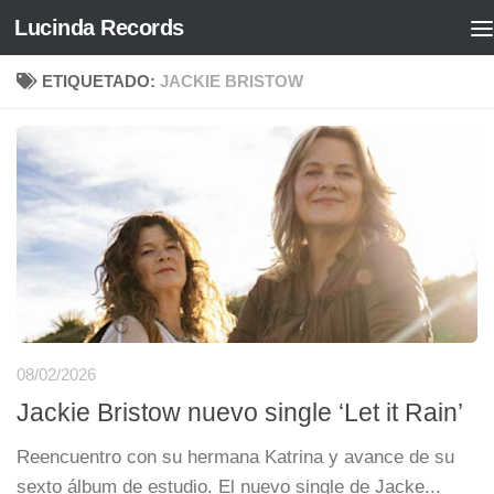
Lucinda Records
Saltar al contenido
ETIQUETADO:
JACKIE BRISTOW
08/02/2026
Jackie Bristow nuevo single ‘Let it Rain’
Reencuentro con su hermana Katrina y avance de su
sexto álbum de estudio. El nuevo single de Jacke...