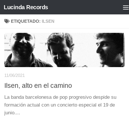
Lucinda Records
Saltar al contenido
ETIQUETADO:
ILSEN
11/06/2021
Ilsen, alto en el camino
La banda barcelonesa de pop progresivo despide su
formación actual con un concierto especial el 19 de
junio....