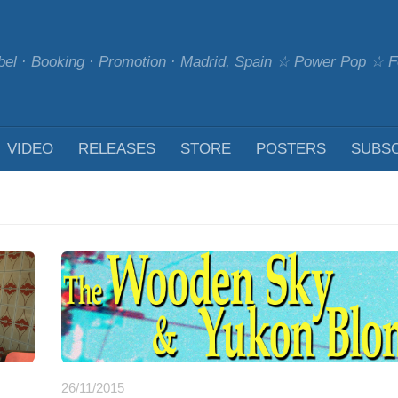
bel · Booking · Promotion · Madrid, Spain ☆ Power Pop ☆
VIDEO
RELEASES
STORE
POSTERS
SUBS
26/11/2015