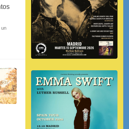
tos
 un