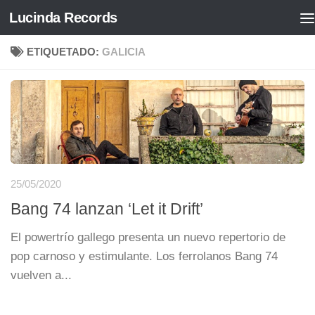
Lucinda Records
Saltar al contenido
ETIQUETADO:
GALICIA
25/05/2020
Bang 74 lanzan ‘Let it Drift’
El powertrío gallego presenta un nuevo repertorio de
pop carnoso y estimulante. Los ferrolanos Bang 74
vuelven a...