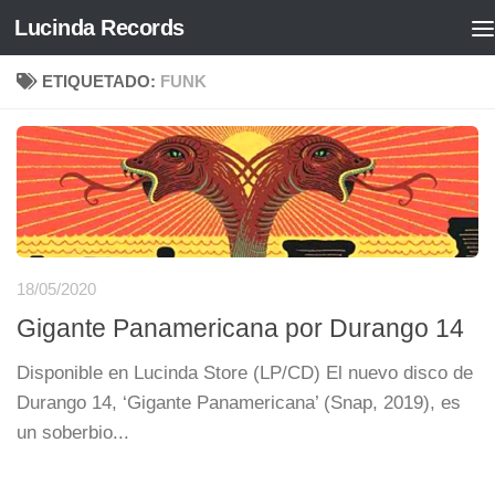
Lucinda Records
Saltar al contenido
ETIQUETADO:
FUNK
18/05/2020
Gigante Panamericana por Durango 14
Disponible en Lucinda Store (LP/CD) El nuevo disco de
Durango 14, ‘Gigante Panamericana’ (Snap, 2019), es
un soberbio...