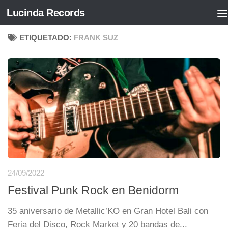
Lucinda Records
Saltar al contenido
ETIQUETADO:
FRANK SUZ
24/09/2022
Festival Punk Rock en Benidorm
35 aniversario de Metallic’KO en Gran Hotel Bali con
Feria del Disco, Rock Market y 20 bandas de...