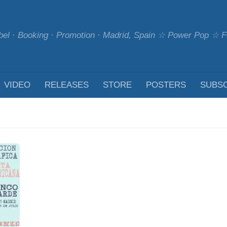
bel · Booking · Promotion · Madrid, Spain ☆ Power Pop ☆
VIDEO
RELEASES
STORE
POSTERS
SUBS