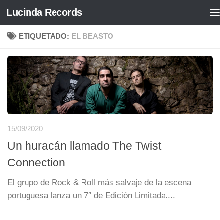
Lucinda Records
Saltar al contenido
ETIQUETADO:
EL BEASTO
15/09/2020
Un huracán llamado The Twist
Connection
El grupo de Rock & Roll más salvaje de la escena
portuguesa lanza un 7″ de Edición Limitada....