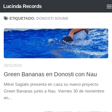
Lucinda Records
Saltar al contenido
ETIQUETADO:
DONOSTI SOUND
26/11/2018
Green Bananas en Donosti con Nau
Mikel Sagüés presenta en casa su nuevo proyecto
Green Bananas junto a Nau. Viernes 30 de noviembre
en...