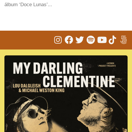
álbum ‘Doce Lunas’...