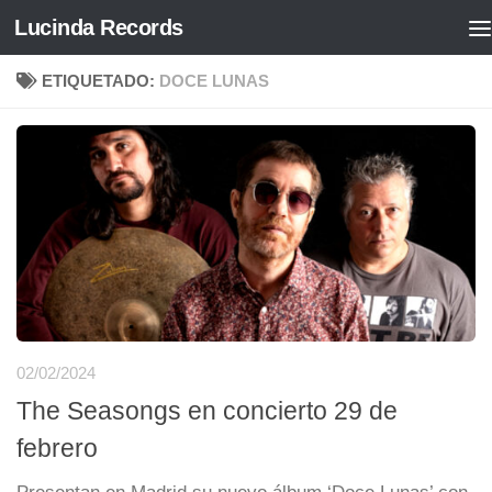
Lucinda Records
Saltar al contenido
ETIQUETADO:
DOCE LUNAS
02/02/2024
The Seasongs en concierto 29 de
febrero