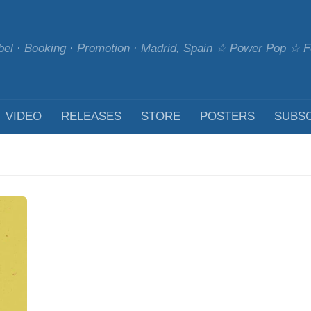
bel · Booking · Promotion · Madrid, Spain ☆ Power Pop ☆
VIDEO
RELEASES
STORE
POSTERS
SUBS