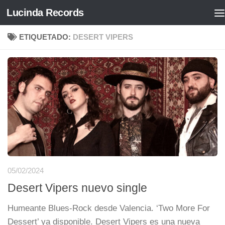
Lucinda Records
Saltar al contenido
ETIQUETADO:
DESERT VIPERS
05/02/2024
Desert Vipers nuevo single
Humeante Blues-Rock desde Valencia. ‘Two More For
Dessert’ ya disponible. Desert Vipers es una nueva