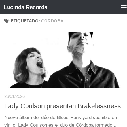
Lucinda Records
Saltar al contenido
ETIQUETADO:
CÓRDOBA
26/01/2026
Lady Coulson presentan Brakelessness
Nuevo álbum del dúo de Blues-Punk ya disponible en
vinilo. Lady Coulson es el dúo de Córdoba formado...