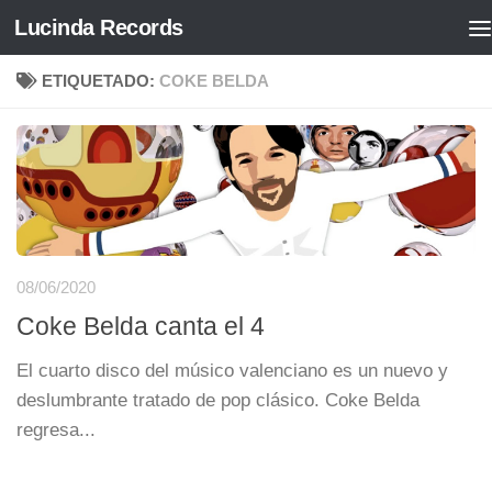
Lucinda Records
Saltar al contenido
ETIQUETADO:
COKE BELDA
08/06/2020
Coke Belda canta el 4
El cuarto disco del músico valenciano es un nuevo y
deslumbrante tratado de pop clásico. Coke Belda
regresa...