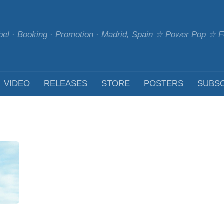
bel · Booking · Promotion · Madrid, Spain ☆ Power Pop ☆
VIDEO
RELEASES
STORE
POSTERS
SUBS