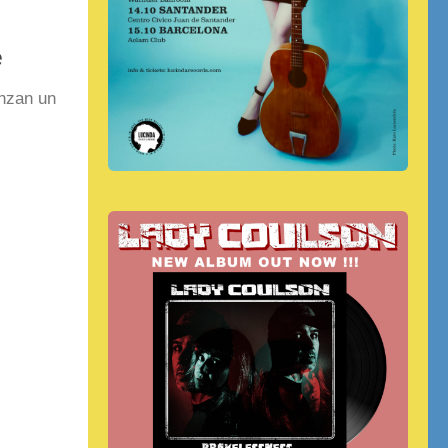
e
anzan un