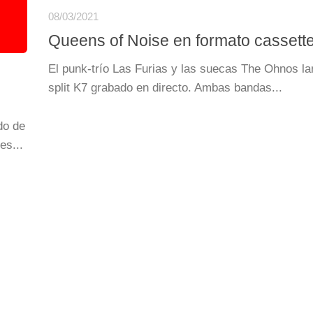
08/03/2021
Queens of Noise en formato cassett
El punk-trío Las Furias y las suecas The Ohnos l
split K7 grabado en directo. Ambas bandas...
do de
es...