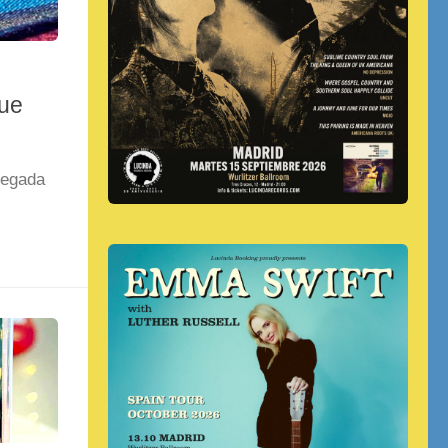
lue
legada