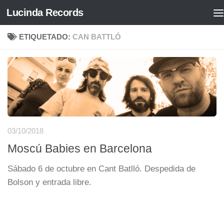
Lucinda Records
Saltar al contenido
ETIQUETADO:
CAN BATTLÓ
03/10/2018
Moscú Babies en Barcelona
Sábado 6 de octubre en Cant Batlló. Despedida de
Bolson y entrada libre.