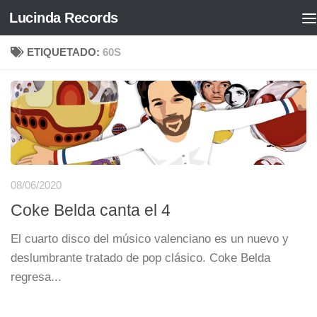
Lucinda Records
Saltar al contenido
ETIQUETADO:
60S
08/06/2020
Coke Belda canta el 4
El cuarto disco del músico valenciano es un nuevo y
deslumbrante tratado de pop clásico. Coke Belda
regresa...