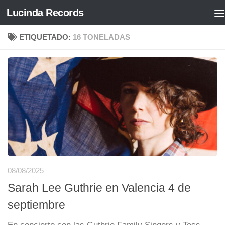
Lucinda Records
Saltar al contenido
ETIQUETADO:
16 TONELADAS
08/08/2025
Sarah Lee Guthrie en Valencia 4 de
septiembre