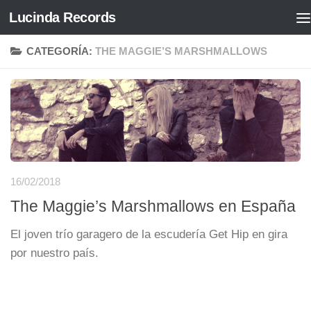
Lucinda Records
Saltar al contenido
CATEGORÍA:
THE MAGGIE’S MARSHMALLOWS
16/02/2018
The Maggie’s Marshmallows en España
El joven trío garagero de la escudería Get Hip en gira
por nuestro país.