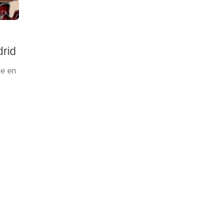
rid
re en
.