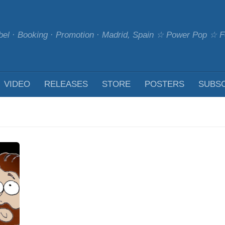
bel · Booking · Promotion · Madrid, Spain ☆ Power Pop ☆
VIDEO
RELEASES
STORE
POSTERS
SUBS